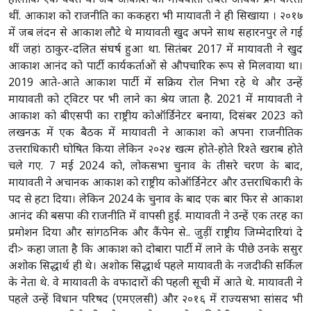
हालांकि एक वक्त था जब आकाश को मायवाती सबसे अधिक प्रेम करती
थीं. आकाश को राजनीति का ककहरा भी मायावती ने ही सिखाया । २०१७
में जब लंदन से आकाश लौटे थे मायावती खुद अपने साथ सहारनपुर ले गई
थीं जहां ठाकुर-दलित संघर्ष हुआ था. सितंबर 2017 में मायावती ने खुद
आकाश आनंद को पार्टी कार्यकर्ताओं से औपचारिक रूप से मिलवाया था।
2019 आते-आते आकाश पार्टी में सक्रिय रोल निभा रहे थे और उन्हें
मायावती को ट्विटर पर भी लाने का श्रेय जाता है. 2021 में मायावती ने
आकाश को बीएसपी का राष्ट्रीय कोऑर्डिनेटर बनाया, दिसंबर 2023 को
लखनऊ में एक बैठक में मायावती ने आकाश को अपना राजनीतिक
उत्तराधिकारी घोषित किया लेकिन २०२४ खत्म होते-होते रिश्ते खराब होते
चले गए. 7 मई 2024 को, लोकसभा चुनाव के तीसरे चरण के बाद,
मायावती ने अचानक आकाश को राष्ट्रीय कोऑर्डिनेटर और उत्तराधिकारी के
पद से हटा दिया। लेकिन 2024 के चुनाव के बाद एक बार फिर से आकाश
आनंद की बसपा की राजनीति में वापसी हुई. मायावती ने उन्हें एक तरह का
प्रमोशन दिया और सांगठनिक और कैंपेन से.. जुड़ीं राष्ट्रीय जिम्मेदारियां दे
दी> कहा जाता है कि आकाश को दोबारा पार्टी में लाने के पीछे उनके ससुर
अशोक सिद्धार्थ ही थे। अशोक सिद्धार्थ पहले मायावती के नजदीकी सर्किल
के नेता थे. वे मायावती के वफादारों की पहली सूची में आते थे. मायावती ने
पहले उन्हें विधान परिषद (एमएलसी) और २०१६ में राज्यसभा सांसद भी