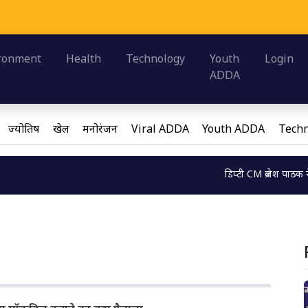
समझ की ड
Loading...
ronment
Health
Technology
Youth
Login
ADDA
ज्योतिष
खेल
मनोरंजन
Viral ADDA
Youth ADDA
Techn
डिप्टी CM ब्रजेश पाठक ने ब्राह्मणों 
Loading...