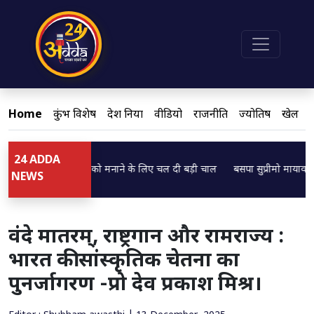
Home
कुंभ विशेष
देश दुनिया
वीडियो
राजनीति
ज्योतिष
खेल
24 ADDA
 पाठक ने ब्राह्मणों को मनाने के लिए चल दी बड़ी चाल
बसपा सुप्रीमो मायावती का बड़
Loading...
NEWS
वंदे मातरम्, राष्ट्रगान और रामराज्य :
भारत की सांस्कृतिक चेतना का
पुनर्जागरण -प्रो देव प्रकाश मिश्र।