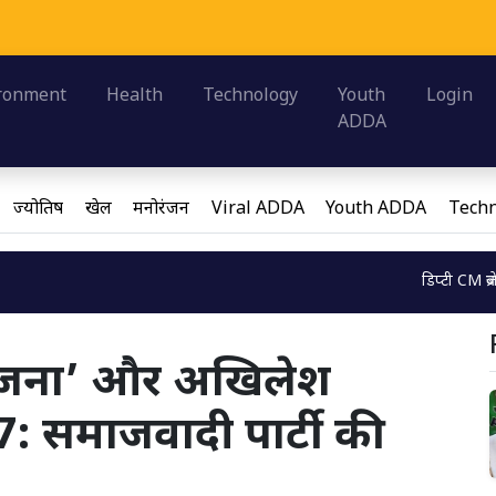
ओ
Loadi
ronment
Health
Technology
Youth
Login
ADDA
ज्योतिष
खेल
मनोरंजन
Viral ADDA
Youth ADDA
Techn
Loading...
डिप्टी CM ब्रजेश पाठक ने ब्र
धि योजना’ और अखिलेश
 समाजवादी पार्टी की