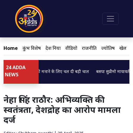
Home
कुंभ विशेष
देश दुनिया
वीडियो
राजनीति
ज्योतिष
खेल
24 ADDA
Loading...
ाठक ने ब्राह्मणों को मनाने के लिए चल दी बड़ी चाल
बसपा सुप्रीमो मायावती का बड़ा 
NEWS
नेहा सिंह राठौर: अभिव्यक्ति की
स्वतंत्रता, देशद्रोह का आरोप मामला
दर्ज