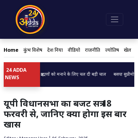
Home
कुंभ विशेष
देश दुनिया
वीडियो
राजनीति
ज्योतिष
खेल
24 ADDA
...
Loading...
M ब्रजेश पाठक ने ब्राह्मणों को मनाने के लिए चल दी बड़ी चाल
बसपा सुप्रीमो मायावती
NEWS
यूपी विधानसभा का बजट सत्र 18
फरवरी से, जानिए क्या होगा इस बार
खास