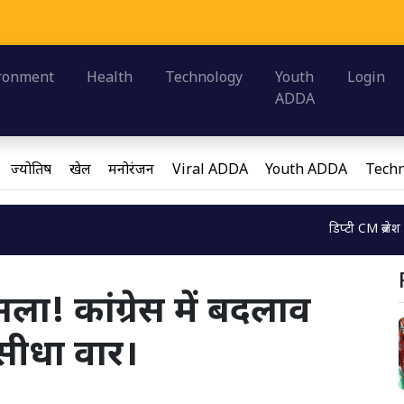
म
Loadi
ronment
Health
Technology
Youth
Login
ADDA
ज्योतिष
खेल
मनोरंजन
Viral ADDA
Youth ADDA
Techn
डिप्टी CM ब्रजेश पाठक ने ब्
Loading...
सला! कांग्रेस में बदलाव
सीधा वार।