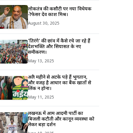
लोकतंत्र की कसौटी पर नया विधेयक
-प्रोफेसर देव प्रकाश मिश्र।
August 30, 2025
'तिरंगे' की छांव में कैसे रचे जा रहे हैं
देशभक्ति और सियासत के नए
समीकरण।
May 13, 2025
अप्रैल महीने से अटके पड़े हैं भुगतान,
और वजह है आधार का बैंक खातों से
लिंक न होना।
May 11, 2025
लखनऊ में आम आदमी पार्टी का
बिजली कटौती और कानून व्यवस्था को
लेकर बड़ा प्रदर्शन