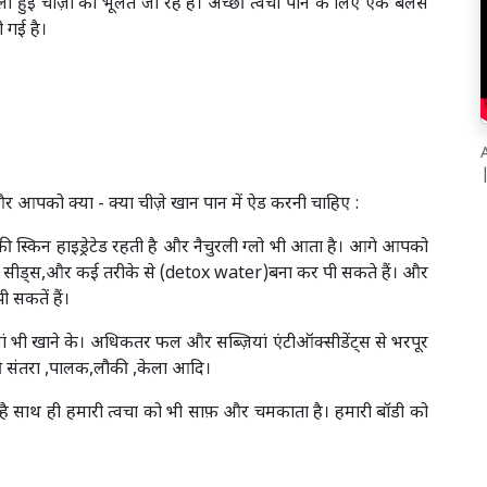
हुई चीज़ो को भूलते जा रहें हैं। अच्छी त्वचा पाने के लिए एक बैलेंस
 गई है।
A
और आपको क्या - क्या चीज़े खान पान में ऐड करनी चाहिए :
्किन हाइड्रेटेड रहती है और नैचुरली ग्लो भी आता है। आगे आपको
,चिअ सीड्स,और कई तरीके से (detox water)बना कर पी सकते हैं। और
 सकतें हैं।
ं भी खाने के। अधिकतर फल और सब्ज़ियां एंटीऑक्‍सीडेंट्स से भरपूर
े की संतरा ,पालक,लौकी ,केला आदि।
 है साथ ही हमारी त्वचा को भी साफ़ और चमकाता है। हमारी बॉडी को