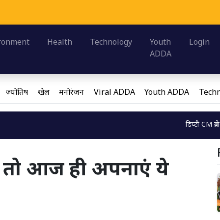
Loadi
ronment
Health
Technology
Youth
Login
ADDA
ज्योतिष
खेल
मनोरंजन
Viral ADDA
Youth ADDA
Techn
डिप्टी CM ब्रजेश पाठक ने ब
Loading...
त तो आज ही अपनाएं ये