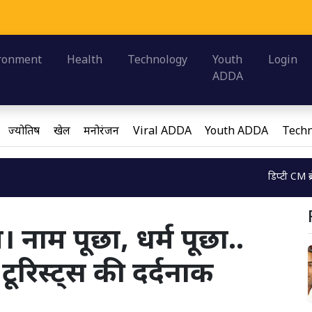
O
Load
ronment
Health
Technology
Youth
Login
ADDA
ज्योतिष
खेल
मनोरंजन
Viral ADDA
Youth ADDA
Techn
Loading...
डिप्टी CM ब्रजेश पाठक ने ब्
नाम पूछा, धर्म पूछा..
ूरिस्ट्स की दर्दनाक