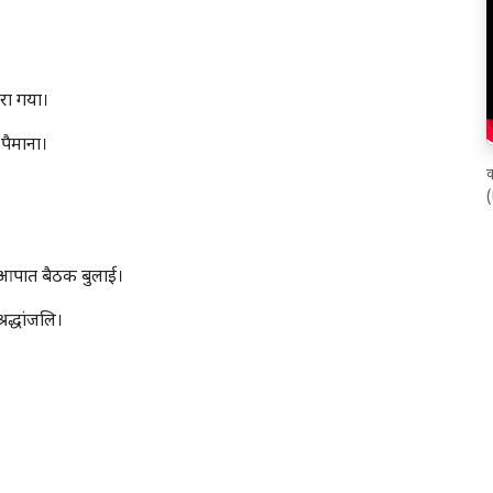
ारा गया।
पैमाना।
क
, आपात बैठक बुलाई।
्रद्धांजलि।