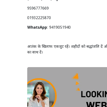
9596777669
01932225870
WhatsApp
: 9419051940
आतंक के खिलाफ एकजुट रहें। शहीदों को श्रद्धांजलि दें औ
का साथ दें।