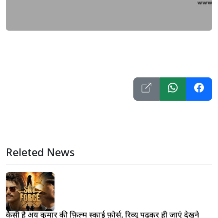
Releted News
कैसी है अक्षय कुमार की फ़िल्म स्काई फ़ोर्स, रिव्यू पढ़कर ही जाएं देखने